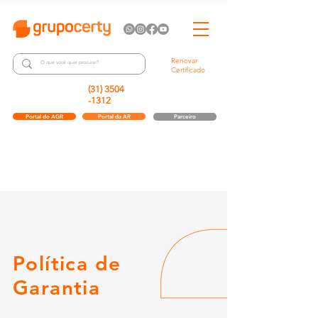
Renovar
Certificado
(31) 3504
-1312
Portal do AGR
Portal da AR
Parceiro
Política de
Garantia