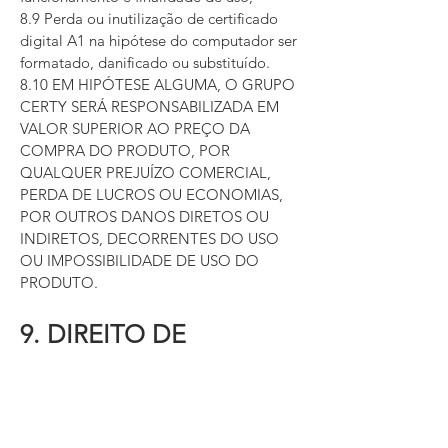
8.9 Perda ou inutilização de certificado
digital A1 na hipótese do computador ser
formatado, danificado ou substituído.
8.10 EM HIPÓTESE ALGUMA, O GRUPO
CERTY SERÁ RESPONSABILIZADA EM
VALOR SUPERIOR AO PREÇO DA
COMPRA DO PRODUTO, POR
QUALQUER PREJUÍZO COMERCIAL,
PERDA DE LUCROS OU ECONOMIAS,
POR OUTROS DANOS DIRETOS OU
INDIRETOS, DECORRENTES DO USO
OU IMPOSSIBILIDADE DE USO DO
PRODUTO.
9. DIREITO DE
ARREPENDIMENTO
9.1 O direito de arrependimento poderá
ser exercido pelo cliente de acordo com o
art. 49 do Código de Defesa do